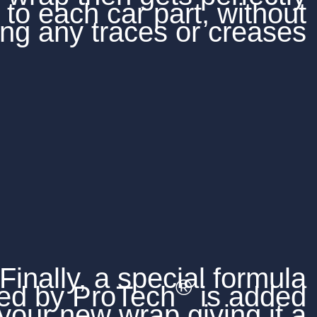
applied to each car pa
leaving any traces 
Finally, a spec
engineered by ProTech
over your new wrap 