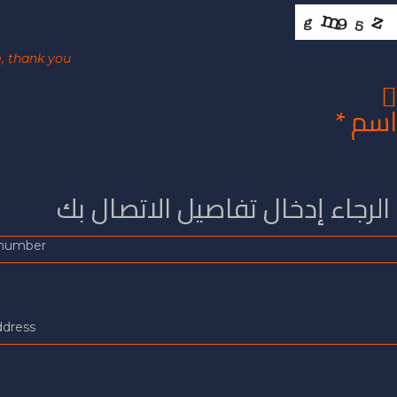
This helps us prevent spam, thank you.
Request call back
*
Mobile
*
Email
Subject