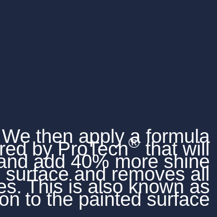
We then apply
engineered by ProTec
protect and add 40% 
to the surface and r
scratches. This is als
rectification to the pain