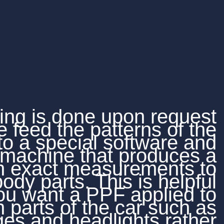
Pre-cutting is done up
where we feed the patte
car to a special s
cutting machine that 
sheet with exact measu
the body parts. This
when you want a PPF 
certain parts of the 
door edges and headlig