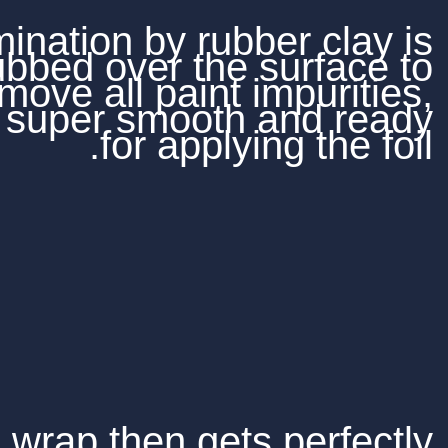
Decontamination by rubb
then rubbed over the 
remove all paint 
making it super smooth
for applyi
The wrap then gets