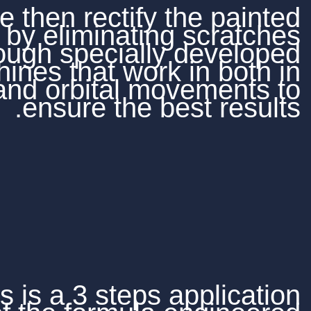
We then rectify 
surface by eliminatin
through specially
machines that work 
circular and orbital m
ensure the be
This is a 3 steps 