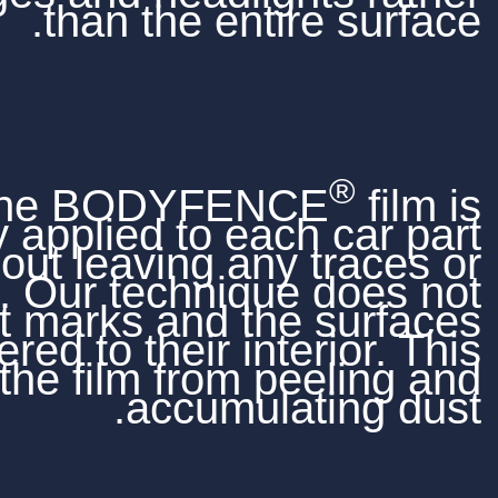
than the enti
The BODYFEN
flawlessly applied to ea
without leaving an
creases. Our techniqu
leave cut marks and th
are covered to their int
prevents the film from 
accumula