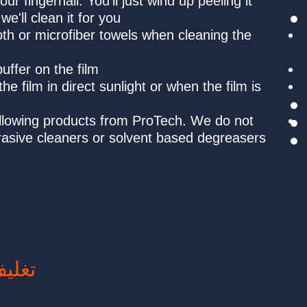
from the edges with your fingernail. You’ll just wind
back. Bring it in, and we'll clean it for you.
Only use soft terry cloth or microfiber towels when
surface
Avoid using a power buffer on the film
Do not wipe or scrub the film in direct sunlight or w
الرئيسية
hot
من نحن
leadright offers the following products from ProTe
الخدمات
recommend using abrasive cleaners or solvent ba
on the film
حماية طلاء
مخفي
جلاد
تغليف/تجليد السيارة
العناية بالسيارة