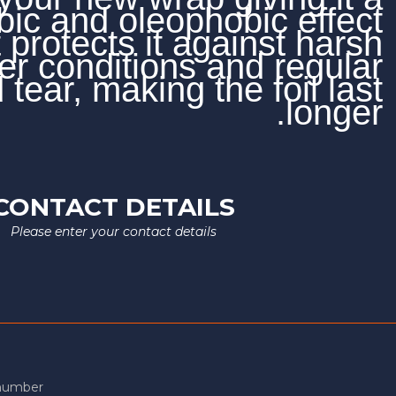
hydrophobic and oleopho
that protects it ag
weather conditions a
wear and tear, making th
CONTACT DETAIL
Please enter your contact details
*
Name
*
Phone