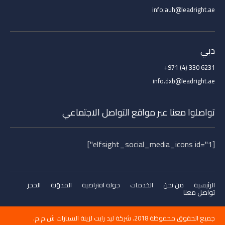
info.auh@leadright.ae
دبي
6231 330 (4) 971+
info.dxb@leadright.ae
تواصلوا معنا عبر مواقع التواصل الاجتماعي
[elfsight_social_media_icons id="1"]
الرئيسية
من نحن
الخدمات
جولة افتراضية
المدوّنة
الحجز
تواصل معنا
جميع الحقوق محفوظة 2018. شركة ليد رايت لزينة السيارات ش.م.م.